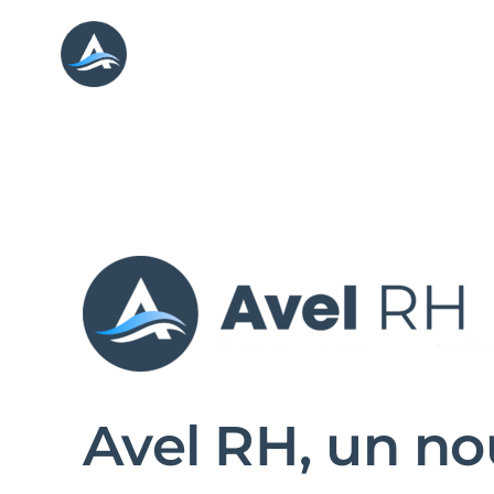
Passer
au
contenu
Avel RH, un n