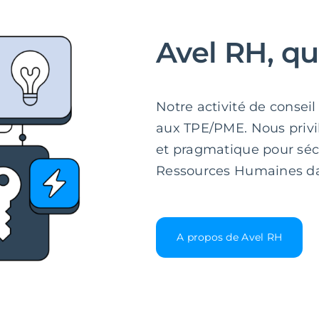
Avel RH, q
Notre activité de conse
aux TPE/PME. Nous privi
et pragmatique pour sécu
Ressources Humaines dan
A propos de Avel RH