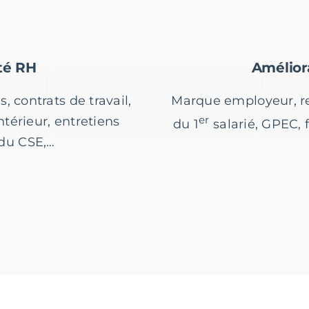
té RH
Amélior
, contrats de travail,
Marque employeur, r
er
ntérieur, entretiens
du 1
salarié, GPEC,
 du CSE,…