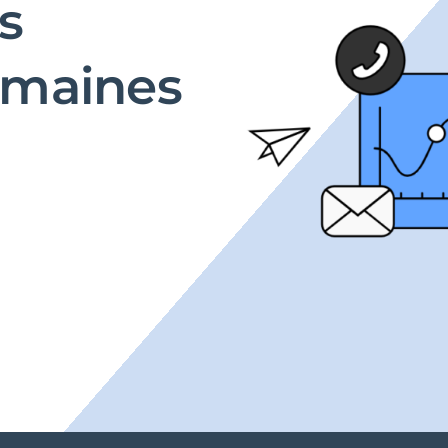
s
umaines