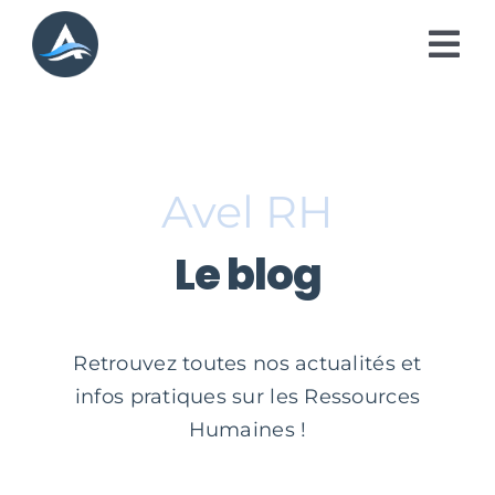
Passer
au
Tog
contenu
Nav
A propos
Prestations RH
Avel RH
Modalités d’intervention
Le blog
Blog
Contact
Retrouvez toutes nos actualités et
infos pratiques sur les Ressources
Humaines !