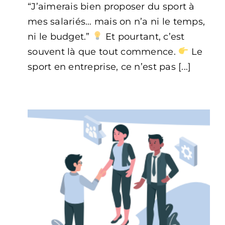
“J’aimerais bien proposer du sport à
sport
en
mes salariés… mais on n’a ni le temps,
entreprise
:
ni le budget.”
Et pourtant, c’est
8
souvent là que tout commence.
Le
solutions
concrètes
sport en entreprise, ce n’est pas [...]
pour
votre
TPE/PME