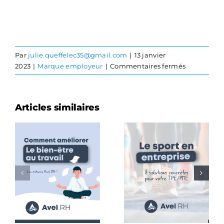
Par
julie.queffelec35@gmail.com
|
13 janvier
sur
2023
|
Marque employeur
|
Commentaires fermés
Qu’est-
ce
que
Articles similaires
le
congé
Le sport
de
en
respiration
entreprise
?
Améliorer
: 8
le bien-
solutions
être au
concrètes
travail
pour votre