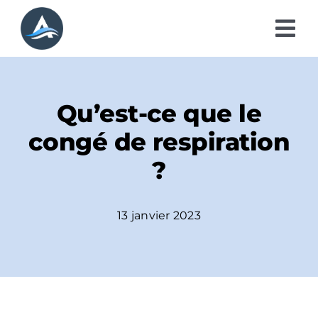
Passer
au
Tog
contenu
Nav
A propos
Qu’est-ce que le
Prestations RH
congé de respiration
Modalités d’intervention
?
Blog
13 janvier 2023
Contact