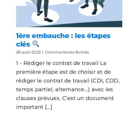
1ère embauche ​: les étapes
clés
sur
28 août 2025
|
Commentaires fermés
1ère
1 - Rédiger le contrat de travail La
embauche
première étape est de choisir et de
:
les
rédiger le contrat de travail (CDI, CDD,
étapes
temps partiel, alternance…) avec les
clés
clauses prévues. C’est un document
important [...]