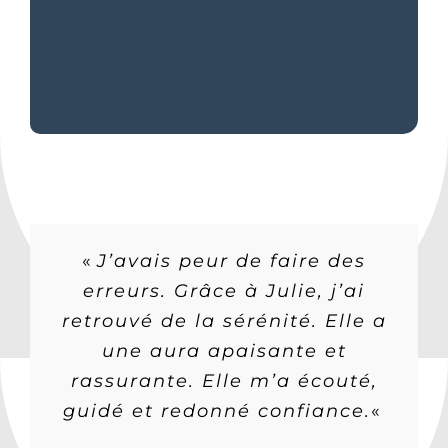
« Je me sens plus compétente
«
« Je craignais de ne pas
J’avais peur de faire des
« Grâce à cet
accompagnement, nous avons
sur les sujets RH. Julie m’a
erreurs. Grâce à Julie, j’ai
respecter la législation.
retrouvé de la sérénité. Elle a
Aujourd’hui, j’ai des repères,
intégré 2 bons profils sur 2
apporté sérénité et
postes clés. Nous envisageons
des outils prêts à l’emploi. Je
une aura apaisante et
confiance. »
me sens serein et confiant. »
rassurante. Elle m’a écouté,
l’avenir avec optimisme. »
guidé et redonné confiance.
«
RAF PME, 30 salariés