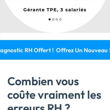
Dirigeant TPE, 12 salariés
Dirigeant TPE, 1 salarié
Gérante TPE, 3 salariés
 Pré-Diagnostic RH Offert !
Offrez Un N
Combien vous
coûte vraiment les
erreurs RH ?