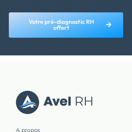
Votre pré-diagnostic RH
offert
A propos