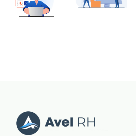
sociales de
un usage
l’employeur
d’entreprise
?
?