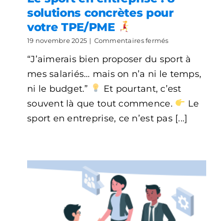
solutions concrètes pour
votre TPE/PME
sur
19 novembre 2025
|
Commentaires fermés
Le
“J’aimerais bien proposer du sport à
sport
en
mes salariés… mais on n’a ni le temps,
entreprise
:
ni le budget.”
Et pourtant, c’est
8
souvent là que tout commence.
Le
solutions
concrètes
sport en entreprise, ce n’est pas [...]
pour
votre
TPE/PME