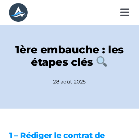
Passer
au
Tog
contenu
Nav
A propos
1ère embauche ​: les
Prestations RH
étapes clés
Modalités d’intervention
28 août 2025
Blog
Contact
1 – Rédiger le contrat de