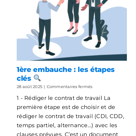
1ère embauche ​: les étapes
clés
sur
28 août 2025
|
Commentaires fermés
1ère
1 - Rédiger le contrat de travail La
embauche
première étape est de choisir et de
:
les
rédiger le contrat de travail (CDI, CDD,
étapes
temps partiel, alternance…) avec les
clés
clauses prévues. C’est un document