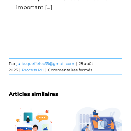
important [...]
Par
julie.queffelec35@gmail.com
|
28 août
sur
2025
|
Process RH
|
Commentaires fermés
1ère
embauche
Articles similaires
:
les
Quelles
étapes
sont les
clés
Comment
obligations
dénoncer