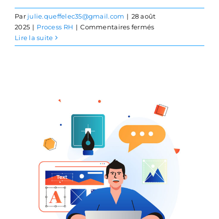
Par
julie.queffelec35@gmail.com
|
28 août
sur
2025
|
Process RH
|
Commentaires fermés
1ère
Lire la suite
embauche
:
les
étapes
clés
Comment dénoncer un
usage d’entreprise ?