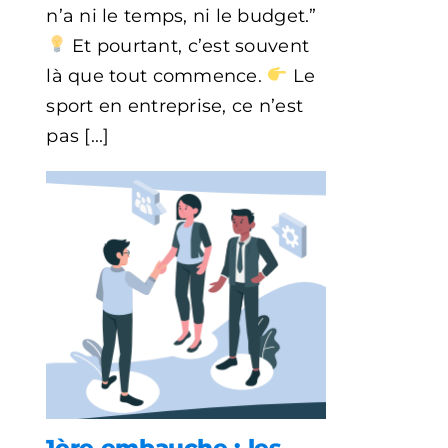
:
n’a ni le temps, ni le budget.”
8
Et pourtant, c’est souvent
solutions
concrètes
là que tout commence.
Le
pour
sport en entreprise, ce n’est
votre
TPE/PME
pas [...]