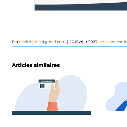
Par
avelrh.julie@gmail.com
|
20 février 2023
|
Mise en conf
Articles similaires
L
5 choses à savoir
sur les tickets
restaurant