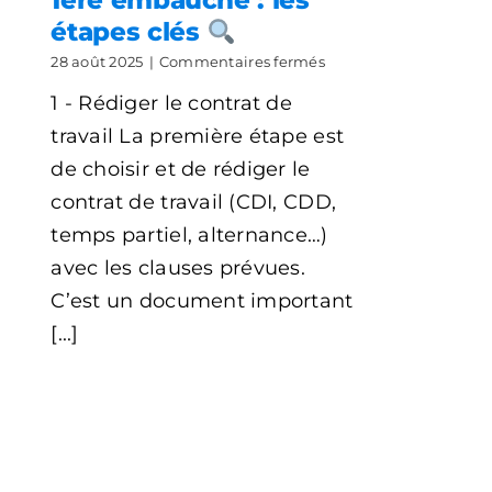
1ère embauche ​: les
étapes clés
sur
28 août 2025
|
Commentaires fermés
1ère
1 - Rédiger le contrat de
embauche
travail La première étape est
:
les
de choisir et de rédiger le
étapes
contrat de travail (CDI, CDD,
clés
temps partiel, alternance…)
avec les clauses prévues.
C’est un document important
[...]