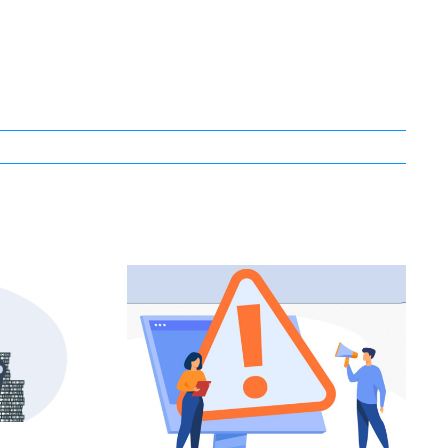
ent
Absence
/PME
d’élections du CSE
s ?
: attention aux
risques encourus !